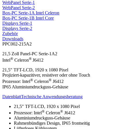
WebPanel Serie-1
WebPanel Serie-2
Box-PC Serie-1A Intel Celeron
Box-PC Serie-1B Intel Core
Displays Serie-1
Displays Serie-2
Zubehör
Downloads
PPC002-215A2
21,5 Zoll Panel-PC Serie-1A2
®
®
Intel
Celeron
J6412
21,5" TFT-LCD, 1920 x 1080 Pixel
Projiziert-kapazitiver, resistiver oder ohne Touch
®
®
Prozessor: Intel
Celeron
J6412
IP65 Aluminiumdruckguss-Gehäuse
Datenblatt
Technische Anwendungsberatung
21,5" TFT-LCD, 1920 x 1080 Pixel
®
®
Prozessor: Intel
Celeron
J6412
Aluminiumdruckguss-Gehäuse
Rahmenbündiges Design, IP65 frontseitig
Lüfterloses Kühlsystem