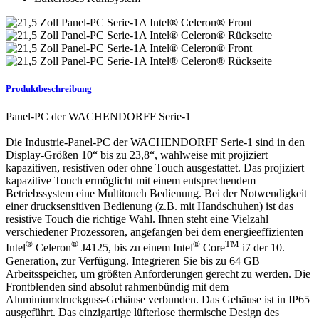
Produktbeschreibung
Panel-PC der WACHENDORFF Serie-1
Die Industrie-Panel-PC der WACHENDORFF Serie-1 sind in den
Display-Größen 10“ bis zu 23,8“, wahlweise mit projiziert
kapazitiven, resistiven oder ohne Touch ausgestattet. Das projiziert
kapazitive Touch ermöglicht mit einem entsprechendem
Betriebssystem eine Multitouch Bedienung. Bei der Notwendigkeit
einer drucksensitiven Bedienung (z.B. mit Handschuhen) ist das
resistive Touch die richtige Wahl. Ihnen steht eine Vielzahl
verschiedener Prozessoren, angefangen bei dem energieeffizienten
®
®
®
TM
Intel
Celeron
J4125, bis zu einem Intel
Core
i7 der 10.
Generation, zur Verfügung. Integrieren Sie bis zu 64 GB
Arbeitsspeicher, um größten Anforderungen gerecht zu werden. Die
Frontblenden sind absolut rahmenbündig mit dem
Aluminiumdruckguss-Gehäuse verbunden. Das Gehäuse ist in IP65
ausgeführt. Das einzigartige lüfterlose thermische Design des