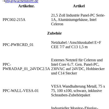
➝
gb(at)wachendorff.de
Artikelnr.
Artikel
21,5 Zoll Industrie Panel-PC Serie-
PPC002-215A
1A, Aluminiumgehäuse, Intel
Celeron
Zubehör
Netzkabel / Anschlusskabel E+F
PPC-PWRCRD_01
CEE 7/7 auf C13 1,5 m
Externes Netzteil für Celeron und
PPC-
Intel Core 6./7. Gen. Panel-PC,
PWRADAP_01_24VDC2.5A
230VAC auf 24VDC, Hohlstecker
und C14 Stecker
VESA Wandhalterung Metall, 75 x
PPC-WALL-VESA-01
75, 100 x100, schwarz, inklusive
Schrauben-Zubehörpaket
Industrieller Monitor-/Display-