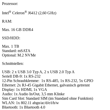
Prozessor:
®
®
Intel
Celeron
J6412 (2,60 GHz)
RAM:
Max. 16 GB DDR4
SSD/HDD:
Max. 1 TB
Standard: mSATA
Optional: M.2 NVMe
Schnittstellen:
USB: 2 x USB 3.0 Typ A, 2 x USB 2.0 Typ A
Seriell DB-9: 1x RS-232
12-Pin Schraubklemme: 1x RS-485, 1x RS-232, 5x GPIO
Ethernet: 2x RJ-45 Gigabit Ethernet, galvanisch getrennt
Display: 1x HDMI, 1x VGA
Audio: 1x Audio In/Out, 3,5 mm Klinke
Sim Card Slot: Standard SIM (im Standard ohne Funktion)
WLAN: 1x 802.11 abgn/ac/d/e/i/h/w
Bluetooth: 1x Bluetooth 4.0