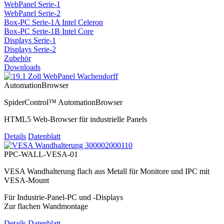
WebPanel Serie-1
WebPanel Serie-2
Box-PC Serie-1A Intel Celeron
Box-PC Serie-1B Intel Core
Displays Serie-1
Displays Serie-2
Zubehör
Downloads
AutomationBrowser
SpiderControl™ AutomationBrowser
HTML5 Web-Browser für industrielle Panels
Details
Datenblatt
PPC-WALL-VESA-01
VESA Wandhalterung flach aus Metall für Monitore und IPC mit
VESA-Mount
Für Industrie-Panel-PC und -Displays
Zur flachen Wandmontage
Details
Datenblatt