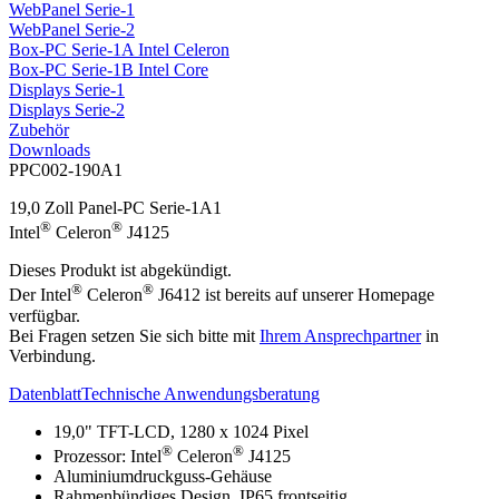
WebPanel Serie-1
WebPanel Serie-2
Box-PC Serie-1A Intel Celeron
Box-PC Serie-1B Intel Core
Displays Serie-1
Displays Serie-2
Zubehör
Downloads
PPC002-190A1
19,0 Zoll Panel-PC Serie-1A1
®
®
Intel
Celeron
J4125
Dieses Produkt ist abgekündigt.
®
®
Der Intel
Celeron
J6412 ist bereits auf unserer Homepage
verfügbar.
Bei Fragen setzen Sie sich bitte mit
Ihrem Ansprechpartner
in
Verbindung.
Datenblatt
Technische Anwendungsberatung
19,0" TFT-LCD, 1280 x 1024 Pixel
®
®
Prozessor: Intel
Celeron
J4125
Aluminiumdruckguss-Gehäuse
Rahmenbündiges Design, IP65 frontseitig