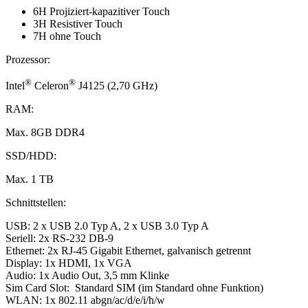
6H Projiziert-kapazitiver Touch
3H Resistiver Touch
7H ohne Touch
Prozessor:
®
®
Intel
Celeron
J4125 (2,70 GHz)
RAM:
Max. 8GB DDR4
SSD/HDD:
Max. 1 TB
Schnittstellen:
USB: 2 x USB 2.0 Typ A, 2 x USB 3.0 Typ A
Seriell: 2x RS-232 DB-9
Ethernet: 2x RJ-45 Gigabit Ethernet, galvanisch getrennt
Display: 1x HDMI, 1x VGA
Audio: 1x Audio Out, 3,5 mm Klinke
Sim Card Slot: Standard SIM (im Standard ohne Funktion)
WLAN: 1x 802.11 abgn/ac/d/e/i/h/w