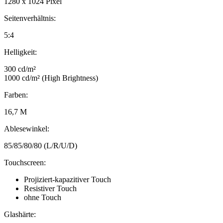
1280 x 1024 Pixel
Seitenverhältnis:
5:4
Helligkeit:
300 cd/m²
1000 cd/m² (High Brightness)
Farben:
16,7 M
Ablesewinkel:
85/85/80/80 (L/R/U/D)
Touchscreen:
Projiziert-kapazitiver Touch
Resistiver Touch
ohne Touch
Glashärte: